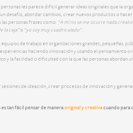
personas les parece difícil generar ideas originales que la org
r un desafío, abordar cambios, crear nuevos productos o hace
a las personas frases como:
“A mí no se me ocurre nada creativ
e la caja”
o
“yo soy muy cuadriculado”
.
quipos de trabajo en organizaciones grandes, pequeñas, públi
experiencias haciendo innovación y usando el pensamiento cr
to y la facilidad o dificultad con la que las personas abordan u
r sesiones de ideación, crear procesos de innovación y generar
 es tan fácil pensar de manera
original y creativa
cuando para ot