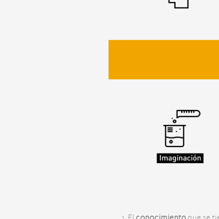
El
conocimiento
que se ti