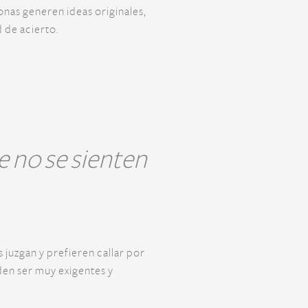
onas generen ideas originales,
d de acierto.
e no se sienten
s juzgan y prefieren callar por
den ser muy exigentes y