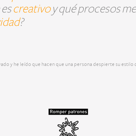
 es
creativo
y qué procesos me
vidad
?
vado y he leído que hacen que una persona despierte su estilo 