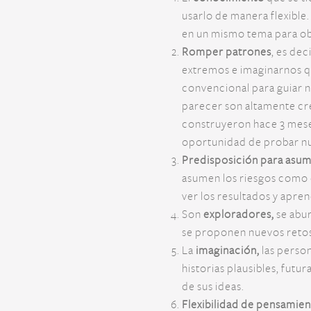
usarlo de manera flexible
en un mismo tema para ob
Romper patrones
, es dec
extremos e imaginarnos qu
convencional para guiar 
parecer son altamente cr
construyeron hace 3 meses
oportunidad de probar nu
Predisposición para asum
asumen los riesgos como de
ver los resultados y apren
Son
exploradores,
se abu
se proponen nuevos retos. 
La
imaginación,
las perso
historias plausibles, futur
de sus ideas.
Flexibilidad de pensamie