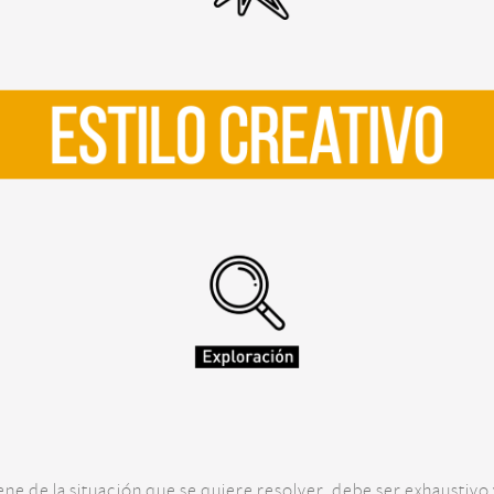
ene de la situación que se quiere resolver, debe ser exhaustivo