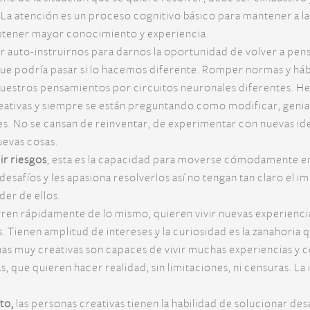
. La atención es un proceso cognitivo básico para mantener a 
tener mayor conocimiento y experiencia.
ir auto-instruirnos para darnos la oportunidad de volver a pensa
e podría pasar si lo hacemos diferente. Romper normas y hábi
nuestros pensamientos por circuitos neuronales diferentes. H
eativas y siempre se están preguntando como modificar, genia
. No se cansan de reinventar, de experimentar con nuevas idea
evas cosas.
ir riesgos
, esta es la capacidad para moverse cómodamente e
safíos y les apasiona resolverlos así no tengan tan claro el im
der de ellos.
rren rápidamente de lo mismo, quieren vivir nuevas experienci
Tienen amplitud de intereses y la curiosidad es la zanahoria q
nas muy creativas son capaces de vivir muchas experiencias y c
as, que quieren hacer realidad, sin limitaciones, ni censuras. La
nto,
las personas creativas tienen la habilidad de solucionar de