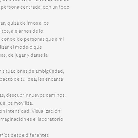
la persona centrada, con un foco
r, quizá de irnos a los
tos, alejarnos de lo
e conocido personas que a mi
lizar el modelo que
s, de jugar y darse la
n situaciones de ambigüedad,
pacto de su idea, les encanta
as, descubrir nuevos caminos,
ue los moviliza.
on intensidad. Visualización
 imaginación es el laboratorio
safíos desde diferentes