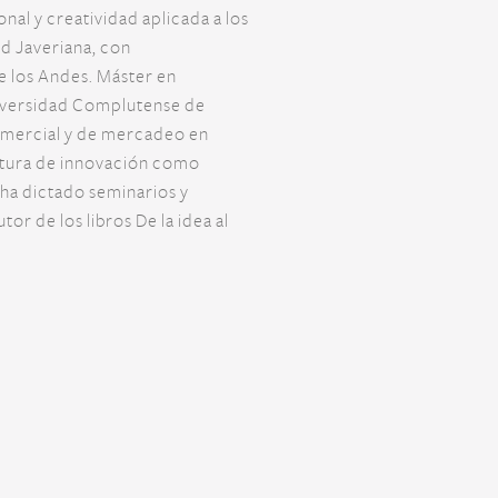
nal y creatividad aplicada a los
ad Javeriana, con
e los Andes. Máster en
niversidad Complutense de
omercial y de mercadeo en
ltura de innovación como
ha dictado seminarios y
or de los libros De la idea al