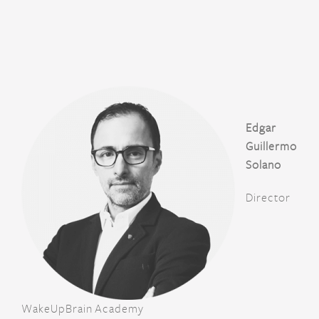
Edgar
Guillermo
Solano
Director
WakeUpBrain Academy