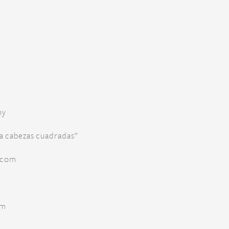
my
ra cabezas cuadradas”
.com
om