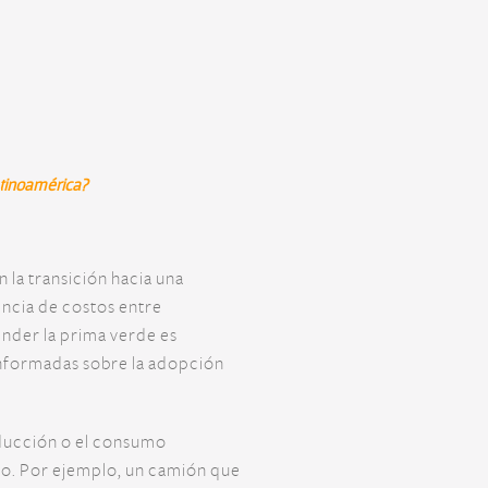
atinoamérica?
la transición hacia una
encia de costos entre
nder la prima verde es
informadas sobre la adopción
oducción o el consumo
no. Por ejemplo, un camión que