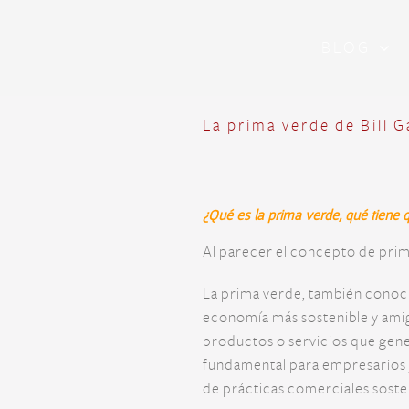
Skip
to
BLOG
content
La prima verde de Bill 
¿Qué es la prima verde, qué tiene 
Al parecer el concepto de prim
La prima verde, también conoci
economía más sostenible y amiga
productos o servicios que gen
fundamental para empresarios y
de prácticas comerciales soste