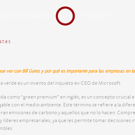
QUIENES SOMOS
PRODUCTOS
C
Gates
que ver con Bill Gates y por qué es importante para las empresas en l
a verde es un invento del inquieto ex-CEO de Microsoft.
da como “green premium” en inglés, es un concepto crucial en 
ble con el medio ambiente. Este término se refiere a la difer
eran emisiones de carbono y aquellos que no lo hacen. Compre
 líderes empresariales, ya que les permite tomar decisiones 
nibles.