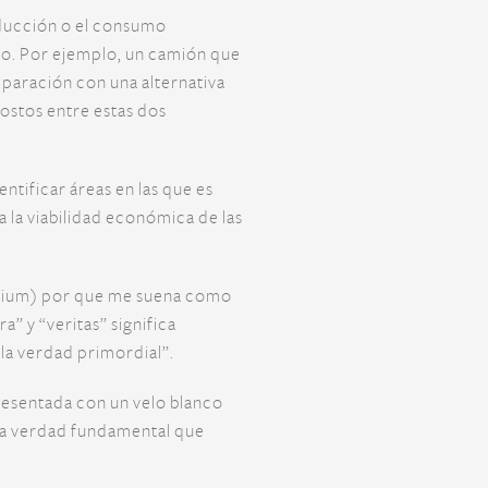
oducción o el consumo
no. Por ejemplo, un camión que
mparación con una alternativa
ostos entre estas dos
tificar áreas en las que es
a la viabilidad económica de las
remium) por que me suena como
a” y “veritas” significa
“la verdad primordial”.
epresentada con un velo blanco
 una verdad fundamental que