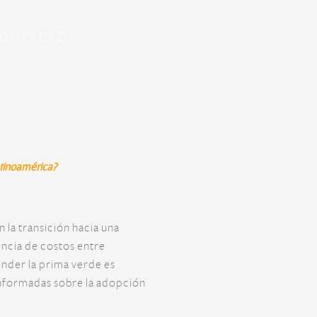
ONTACTO
atinoamérica?
la transición hacia una
encia de costos entre
nder la prima verde es
informadas sobre la adopción