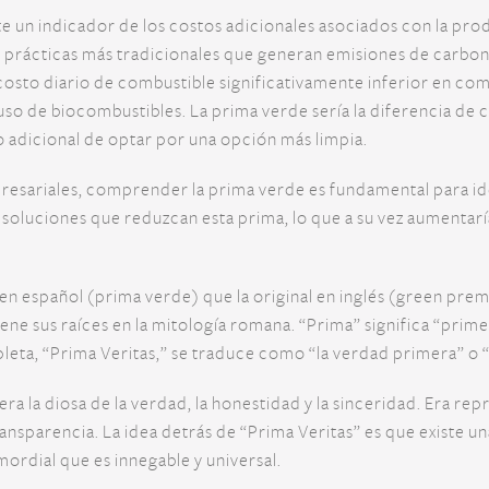
e un indicador de los costos adicionales asociados con la pr
 prácticas más tradicionales que generan emisiones de carbo
 costo diario de combustible significativamente inferior en co
o de biocombustibles. La prima verde sería la diferencia de c
to adicional de optar por una opción más limpia.
resariales, comprender la prima verde es fundamental para iden
 soluciones que reduzcan esta prima, lo que a su vez aumentarí
 en español (prima verde) que la original en inglés (green p
iene sus raíces en la mitología romana. “Prima” significa “primer
pleta, “Prima Veritas,” se traduce como “la verdad primera” o 
era la diosa de la verdad, la honestidad y la sinceridad. Era r
transparencia. La idea detrás de “Prima Veritas” es que existe
ordial que es innegable y universal.