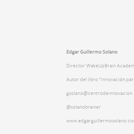
Edgar Guillermo Solano
Director WakeUpBrain Acade
Autor del libro “Innovación pa
gsolano@centrodeinnovacion
@solanobrainer
www.edgarguillermosolano.c