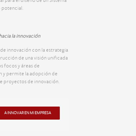
eal para el diseño de un Sistema
 potencial.
hacia la innovación
a de innovación con la estrategia
rucción de una visión unificada
los focos y áreas de
n y permite la adopción de
de proyectos de innovación.
A INNOVAR EN MI EMPRESA