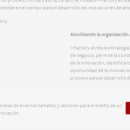
de un proceso formal y estructurado, el modelo
I-Factory es id
tenible en el tiempo para el desarrollo de innovaciones de alto
ory:
Movilizando la organización 
I-Factory alinea la estrategi
de negocio, permite la const
de la innovación, identifica 
oportunidad de la innovació
proceso para el desarrollo 
presas de diversos tamaños y sectores para el diseño de un
novación.