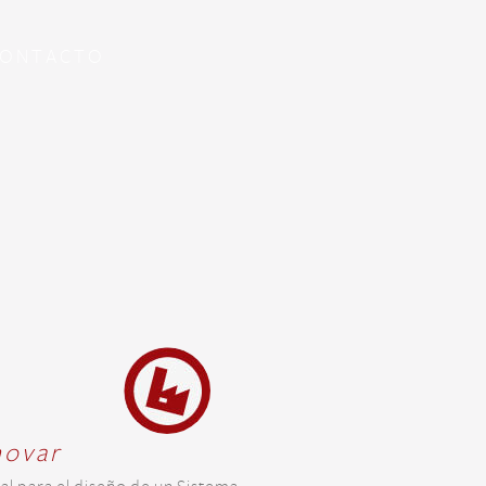
ONTACTO
novar